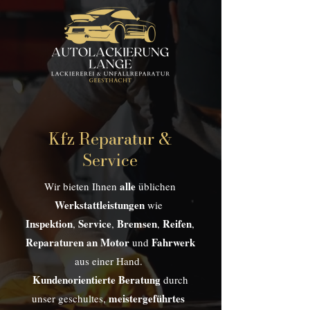
Kfz Reparatur &
Service
alle
Wir bieten Ihnen
üblichen
Werkstattleistungen
wie
Inspektion
Service
Bremsen
Reifen
,
,
,
,
Reparaturen an Motor
Fahrwerk
und
aus einer Hand.
Kundenorientierte Beratung
durch
meistergeführtes
unser geschultes,