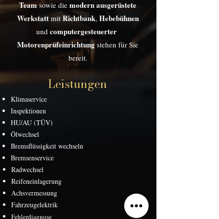
Team
modern ausgerüstete
sowie die
Werkstatt
Richtbank
Hebebühnen
mit
,
computergesteuerter
und
Motorenprüfeinrichtung
stehen für Sie
bereit.
Leistungen
Klimaservice
Inspektionen
HU/AU (TÜV)
Ölwechsel
Bremsflüssigkeit wechseln
Bremsenservice
Radwechsel
Reifeneinlagerung
Achsvermessung
Fahrzeugelektrik
Fehlerdiagnose